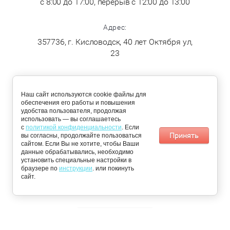
с 8:00 до 17:00, перерыв с 12:00 до 13:00
Адрес:
357736, г. Кисловодск, 40 лет Октября ул,
23
ДОСТАВКА
Наш сайт используются cookie файлы для
обеспечения его работы и повышения
По Кисловодску:
Пятигорск,
удобства пользователя, продолжая
понедельник,
Железноводск,
использовать — вы соглашаетесь
среда, четверг
Ессентуки и
с
политикой конфиденциальности
. Если
Минеральные
Принять
вы согласны, продолжайте пользоваться
воды: вторник и
сайтом. Если Вы не хотите, чтобы Ваши
пятница
данные обрабатывались, необходимо
установить специальные настройки в
браузере по
📩 Получить персональное предложение
инструкции
. или покинуть
© 2026 «Чистый Сервис»
сайт.