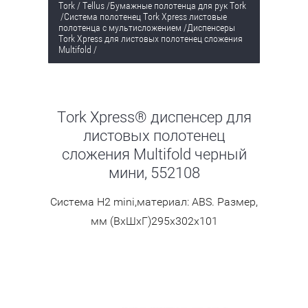
Tork / Tellus
/
Бумажные полотенца для рук Tork
/
Система полотенец Tork Xpress листовые
полотенца с мультисложением
/
Диспенсеры
Tork Xpress для листовых полотенец сложения
Multifold
/
Tork Xpress® диспенсер для
листовых полотенец
сложения Multifold черный
мини, 552108
Система Н2 mini,материал: ABS. Размер,
мм (ВхШхГ)295х302х101