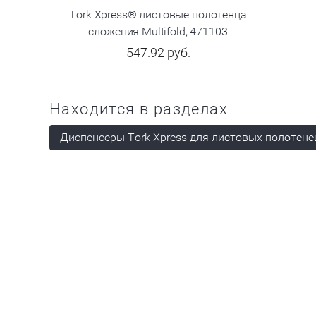
Tork Xpress® листовые полотенца
Tork Xpr
сложения Multifold, 471103
сложения 
547.92
руб.
Находится в разделах
Диспенсеры Tork Xpress для листовых полотенец