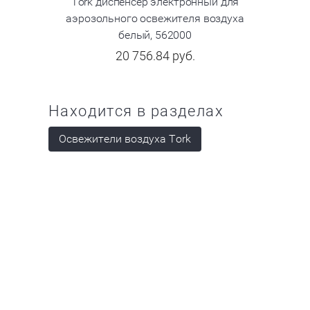
Tork диспенсер электронный для
Tork дис
аэрозольного освежителя воздуха
аэрозоль
белый, 562000
20 756.84
руб.
Находится в разделах
Освежители воздуха Tork