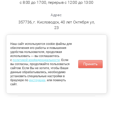
с 8:00 до 17:00, перерыв с 12:00 до 13:00
Адрес:
357736, г. Кисловодск, 40 лет Октября ул,
23
ДОСТАВКА
Наш сайт используются cookie файлы для
обеспечения его работы и повышения
удобства пользователя, продолжая
По Кисловодску:
Пятигорск,
использовать — вы соглашаетесь
понедельник,
Железноводск,
с
политикой конфиденциальности
. Если
среда, четверг
Ессентуки и
Принять
вы согласны, продолжайте пользоваться
Минеральные
сайтом. Если Вы не хотите, чтобы Ваши
воды: вторник и
данные обрабатывались, необходимо
пятница
установить специальные настройки в
браузере по
📩 Получить персональное предложение
инструкции
. или покинуть
сайт.
© 2026 «Чистый Сервис»