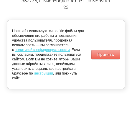
357736, г. Кисловодск, 40 лет Октября ул,
23
ДОСТАВКА
Наш сайт используются cookie файлы для
обеспечения его работы и повышения
По Кисловодску:
Пятигорск,
удобства пользователя, продолжая
понедельник,
Железноводск,
использовать — вы соглашаетесь
среда, четверг
Ессентуки и
с
политикой конфиденциальности
. Если
Минеральные
Принять
вы согласны, продолжайте пользоваться
воды: вторник и
сайтом. Если Вы не хотите, чтобы Ваши
пятница
данные обрабатывались, необходимо
установить специальные настройки в
браузере по
📩 Получить персональное предложение
инструкции
. или покинуть
© 2026 «Чистый Сервис»
сайт.
Пользовательское соглашение
Публичная оферта
Инструкция по настройке cookie