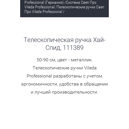
Professional (Германия)
/
Система Свеп Про
Vileda Professional
/
Телескопические ручки Свеп
Про Vileda Professional
/
Телескопическая ручка Хай-
Спид, 111389
50-90 см, цвет - металлик.
Телескопические ручки Vileda
Professional разработаны с учетом
эргономичности, удобства в обращении
и лучшей производительности.