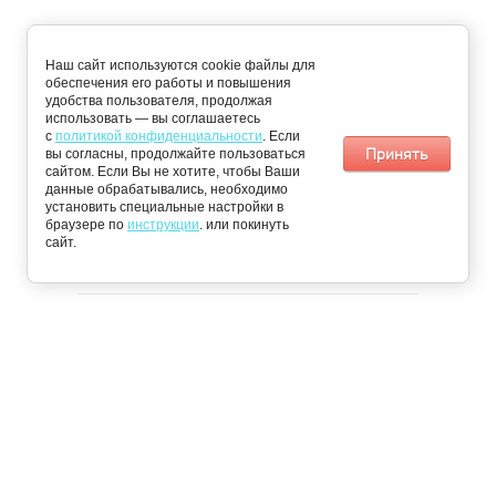
ДОСТАВКА
Наш сайт используются cookie файлы для
обеспечения его работы и повышения
удобства пользователя, продолжая
По Кисловодску:
Пятигорск,
использовать — вы соглашаетесь
понедельник,
Железноводск,
с
политикой конфиденциальности
. Если
среда, четверг
Ессентуки и
Принять
вы согласны, продолжайте пользоваться
Минеральные
сайтом. Если Вы не хотите, чтобы Ваши
воды: вторник и
данные обрабатывались, необходимо
пятница
установить специальные настройки в
браузере по
📩 Получить персональное предложение
инструкции
. или покинуть
сайт.
© 2026 «Чистый Сервис»
Пользовательское соглашение
Публичная оферта
Инструкция по настройке cookie
Карта сайта
Информация не является публичной