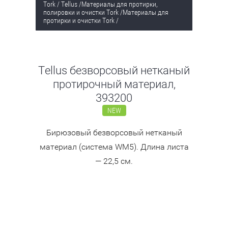
Tork / Tellus
/
Материалы для протирки,
полировки и очистки Tork
/
Материалы для
протирки и очистки Tork
/
Tellus безворсовый нетканый
протирочный материал,
393200
NEW
Бирюзовый безворсовый нетканый
материал (система WM5). Длина листа
— 22,5 см.