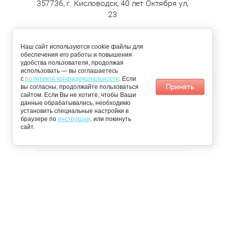
357736, г. Кисловодск, 40 лет Октября ул,
23
ДОСТАВКА
Наш сайт используются cookie файлы для
обеспечения его работы и повышения
удобства пользователя, продолжая
По Кисловодску:
Пятигорск,
использовать — вы соглашаетесь
понедельник,
Железноводск,
с
политикой конфиденциальности
. Если
среда, четверг
Ессентуки и
Принять
вы согласны, продолжайте пользоваться
Минеральные
сайтом. Если Вы не хотите, чтобы Ваши
воды: вторник и
данные обрабатывались, необходимо
пятница
установить специальные настройки в
браузере по
📩 Получить персональное предложение
инструкции
. или покинуть
сайт.
© 2026 «Чистый Сервис»
Пользовательское соглашение
Публичная оферта
Инструкция по настройке cookie