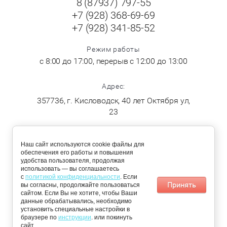
8 (87937) 797-55
+7 (928) 368-69-69
+7 (928) 341-85-52
Режим работы
с 8:00 до 17:00, перерыв с 12:00 до 13:00
Адрес:
357736, г. Кисловодск, 40 лет Октября ул,
23
ДОСТАВКА
Наш сайт используются cookie файлы для
обеспечения его работы и повышения
удобства пользователя, продолжая
По Кисловодску:
Пятигорск,
использовать — вы соглашаетесь
понедельник,
Железноводск,
с
политикой конфиденциальности
. Если
среда, четверг
Ессентуки и
Принять
вы согласны, продолжайте пользоваться
Минеральные
сайтом. Если Вы не хотите, чтобы Ваши
воды: вторник и
данные обрабатывались, необходимо
пятница
установить специальные настройки в
браузере по
📩 Получить персональное предложение
инструкции
. или покинуть
сайт.