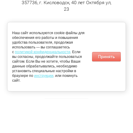
357736, г. Кисловодск, 40 лет Октября ул,
23
ДОСТАВКА
Наш сайт используются cookie файлы для
обеспечения его работы и повышения
По Кисловодску:
Пятигорск,
удобства пользователя, продолжая
понедельник,
Железноводск,
использовать — вы соглашаетесь
среда, четверг
Ессентуки и
с
политикой конфиденциальности
. Если
Минеральные
Принять
вы согласны, продолжайте пользоваться
воды: вторник и
сайтом. Если Вы не хотите, чтобы Ваши
пятница
данные обрабатывались, необходимо
установить специальные настройки в
браузере по
📩 Получить персональное предложение
инструкции
. или покинуть
© 2026 «Чистый Сервис»
сайт.
Пользовательское соглашение
Публичная оферта
Инструкция по настройке cookie