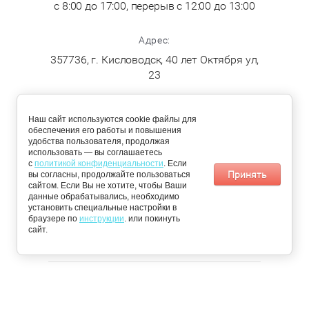
с 8:00 до 17:00, перерыв с 12:00 до 13:00
Адрес:
357736, г. Кисловодск, 40 лет Октября ул,
23
ДОСТАВКА
Наш сайт используются cookie файлы для
обеспечения его работы и повышения
удобства пользователя, продолжая
По Кисловодску:
Пятигорск,
использовать — вы соглашаетесь
понедельник,
Железноводск,
с
политикой конфиденциальности
. Если
среда, четверг
Ессентуки и
Принять
вы согласны, продолжайте пользоваться
Минеральные
сайтом. Если Вы не хотите, чтобы Ваши
воды: вторник и
данные обрабатывались, необходимо
пятница
установить специальные настройки в
браузере по
📩 Получить персональное предложение
инструкции
. или покинуть
сайт.
© 2026 «Чистый Сервис»