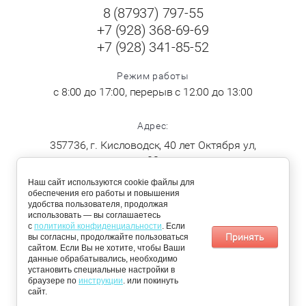
8 (87937) 797-55
+7 (928) 368-69-69
+7 (928) 341-85-52
Режим работы
с 8:00 до 17:00, перерыв с 12:00 до 13:00
Адрес:
357736, г. Кисловодск, 40 лет Октября ул,
23
Наш сайт используются cookie файлы для
обеспечения его работы и повышения
ДОСТАВКА
удобства пользователя, продолжая
По Кисловодску:
Пятигорск,
использовать — вы соглашаетесь
понедельник,
Железноводск,
с
политикой конфиденциальности
. Если
среда, четверг
Ессентуки и
Принять
вы согласны, продолжайте пользоваться
Минеральные
сайтом. Если Вы не хотите, чтобы Ваши
воды: вторник и
данные обрабатывались, необходимо
пятница
установить специальные настройки в
браузере по
📩 Получить персональное предложение
инструкции
. или покинуть
сайт.
© 2026 «Чистый Сервис»