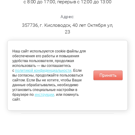
с 8:00 до 17:00, перерыв с 12:00 до 13:00
Адрес:
357736, г. Кисловодск, 40 лет Октября ул,
23
ДОСТАВКА
Наш сайт используются cookie файлы для
обеспечения его работы и повышения
удобства пользователя, продолжая
По Кисловодску:
Пятигорск,
использовать — вы соглашаетесь
понедельник,
Железноводск,
с
политикой конфиденциальности
. Если
среда, четверг
Ессентуки и
Принять
вы согласны, продолжайте пользоваться
Минеральные
сайтом. Если Вы не хотите, чтобы Ваши
воды: вторник и
данные обрабатывались, необходимо
пятница
установить специальные настройки в
браузере по
📩 Получить персональное предложение
инструкции
. или покинуть
сайт.
© 2026 «Чистый Сервис»